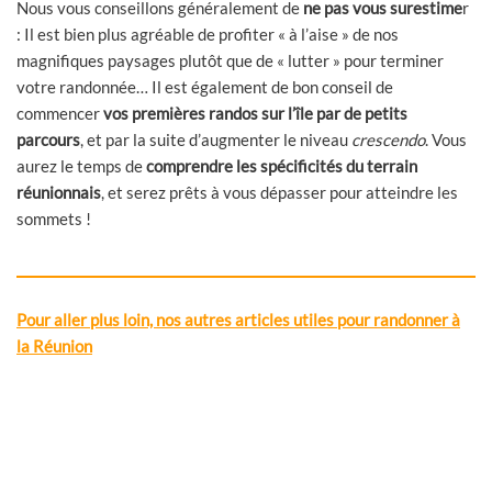
Nous vous conseillons généralement de
ne pas vous surestime
r
: Il est bien plus agréable de profiter « à l’aise » de nos
magnifiques paysages plutôt que de « lutter » pour terminer
votre randonnée… Il est également de bon conseil de
commencer
vos premières randos sur l’île par de petits
parcours
, et par la suite d’augmenter le niveau
crescendo
. Vous
aurez le temps de
comprendre les spécificités du terrain
réunionnais
, et serez prêts à vous dépasser pour atteindre les
sommets !
Pour aller plus loin, nos autres articles utiles pour randonner à
la Réunion
Allo Rando
Allo Rando, un pro au bout du fil ! Avant de partir en
randonnée, appelez un professionnel du terrain. 09