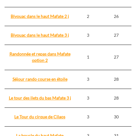
Bivouac dans le haut Mafate 2 j
2
26
Bivouac dans le haut Mafate 3 j
3
27
Randonnée et repas dans Mafate
1
27
option 2
Séjour rando course en étoile
3
28
Le tour des ilets du bas Mafate 3 j
3
28
Le Tour du cirque de Cilaos
3
30
La boucle du haut Mafate
3
31