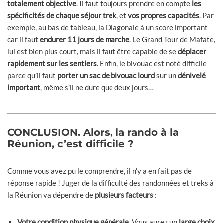
totalement objective
. Il faut toujours prendre en compte
les
spécificités de chaque séjour trek
, et
vos propres capacités
. Par
exemple, au bas de tableau, la Diagonale à un score important
car il faut
endurer 11 jours de marche
. Le Grand Tour de Mafate,
lui est bien plus court, mais il faut être capable de se
déplacer
rapidement sur les sentiers
. Enfin, le bivouac est noté difficile
parce qu’il faut
porter un sac de bivouac lourd
sur un
dénivelé
important
, même s’il ne dure que deux jours…
CONCLUSION. Alors, la rando à la
Réunion, c’est difficile ?
Comme vous avez pu le comprendre, il n’y a en fait pas de
réponse rapide ! Juger de la difficulté des randonnées et treks à
la Réunion va dépendre de
plusieurs facteurs
:
Votre condition physique générale
. Vous aurez un
large choix