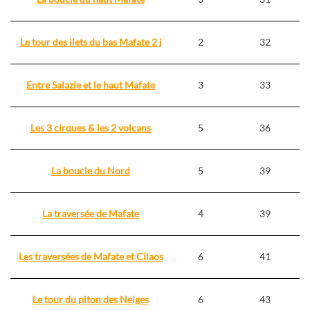
Le tour des ilets du bas Mafate 2 j
2
32
Entre Salazie et le haut Mafate
3
33
Les 3 cirques & les 2 volcans
5
36
La boucle du Nord
5
39
La traversée de Mafate
4
39
Les traversées de Mafate et Cilaos
6
41
Le tour du piton des Neiges
6
43