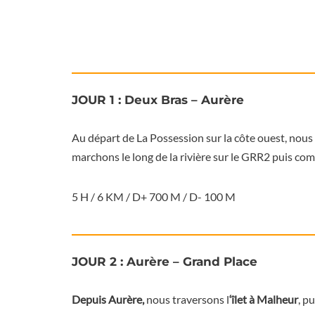
JOUR 1 : Deux Bras – Aurère
Au départ de La Possession sur la côte ouest, nous 
marchons le long de la rivière sur le GRR2 puis c
5 H / 6 KM / D+ 700 M / D- 100 M
JOUR 2 : Aurère – Grand Place
Depuis Aurère,
nous traversons l
‘îlet à Malheur
, pu