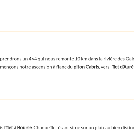
prendrons un 4×4 qui nous remonte 10 km dans la rivière des Galets
ommençons notre ascension à flanc du
piton Cabris
, vers l’
îlet d’Aurè
is l
‘îlet à Bourse
. Chaque îlet étant situé sur un plateau bien distin