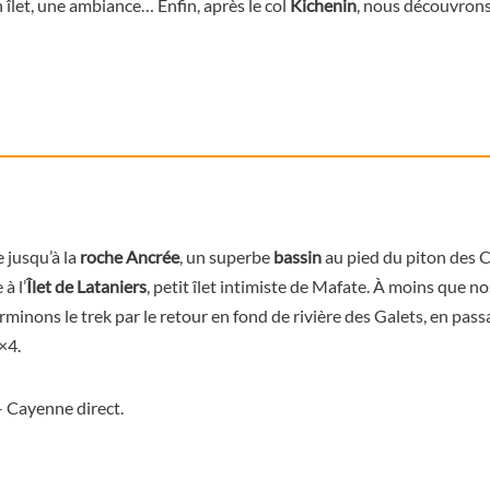
 îlet, une ambiance… Enfin, après le col
Kichenin
, nous découvron
 jusqu’à la
roche Ancrée
, un superbe
bassin
au pied du piton des
C
à l’
Îlet de Lataniers
, petit îlet intimiste de Mafate. À moins que n
minons le trek par le retour en fond de rivière des Galets, en pass
×4.
– Cayenne direct.