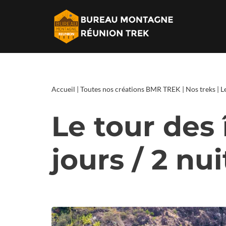
Aller
au
contenu
Accueil
|
Toutes nos créations BMR TREK
|
Nos treks
|
L
Le tour des 
jours / 2 nui