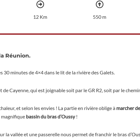
12 Km
550 m
la Réunion.
ès 30 minutes de 4×4 dans le lit de la rivière des Galets.
t de Cayenne, qui est joignable soit par le GR R2, soit par le chemin 
haleur, et selon les envies ! La partie en rivière oblige à
marcher de
u magnifique
bassin du bras d’Oussy
!
ur la vallée et une passerelle nous permet de franchir le bras d’Ou