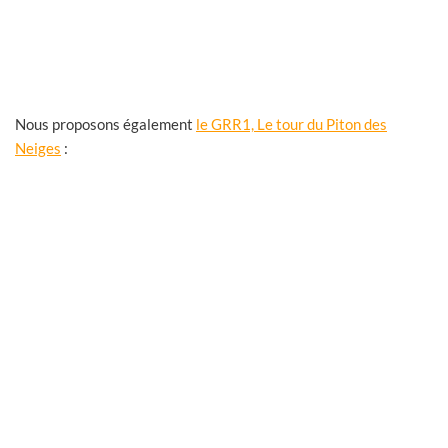
Nous proposons également
le GRR1, Le tour du Piton des
Neiges
:
Le tour du piton des Neiges. Trek 6 jours / 5
nuits
Le meilleur des trois cirques et l’ascension du piton des
Neiges. 62 Km – Alt min 700 m/ Alt max
Continue reading