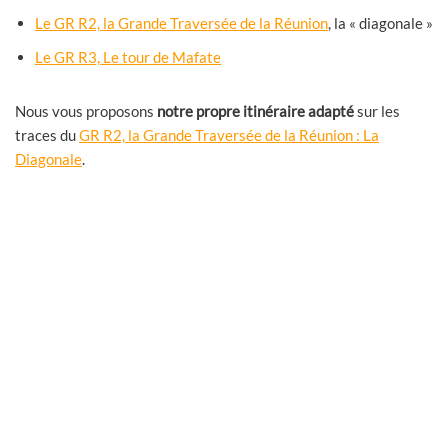
Le GR R2, la Grande Traversée de la Réunion
, la « diagonale »
Le GR R3, Le tour de Mafate
Nous vous proposons
notre propre itinéraire adapté
sur les
traces du
GR R2, la Grande Traversée de la Réunion : La
Diagonale
.
La Diagonale. Trek 11 jours / 10 nuits
La traversée de l’île du nord au sud. 115 Km – Alt min 0 m/ Alt
max 3 070 m
Continue reading