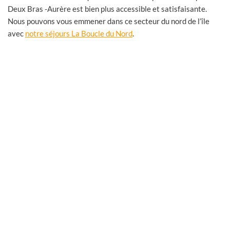
Deux Bras -Aurère est bien plus accessible et satisfaisante.
Nous pouvons vous emmener dans ce secteur du nord de l’île
avec
notre séjours La Boucle du Nord
.
La boucle du Nord. 5 jours / 4 nuits
Une boucle originale au départ du chef-lieu Saint Denis. 72
Km – Alt min 0 m/ Alt max 2276 m
Continue reading