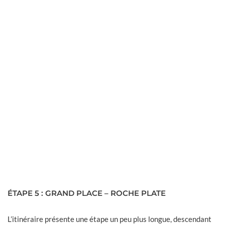
Un incontournable trek court pour une immersion dans le
mythique cirque de Mafate. Variante possible en 2 jours. 24
Km
Continue reading
ÉTAPE 5 : GRAND PLACE – ROCHE PLATE
L’itinéraire présente une étape un peu plus longue, descendant