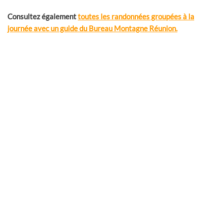
Consultez également
toutes les randonnées groupées à la
journée avec un guide du Bureau Montagne Réunion.
Randonnées quotidiennes à la journée
LES ‘QUOTIDIENNES’, randos guidées tous les jours
Randonnées en groupe à la journée avec un guide local
professionnel, la Réunion.
Lire plus