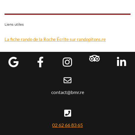
Liens utiles
La fiche rando de la Roche Écrite sur randopitons.re
contact@bmr.re
02 62 66 83 65